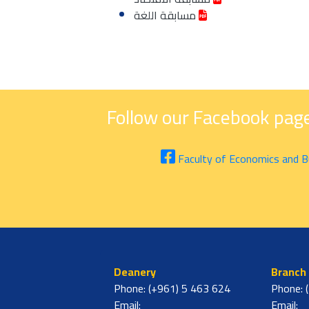
مسابقة اللغة
Follow our Facebook page
Faculty of Economics and B
Deanery
Branch
Phone: (+961) 5 463 624
Phone: 
Email:
Email: